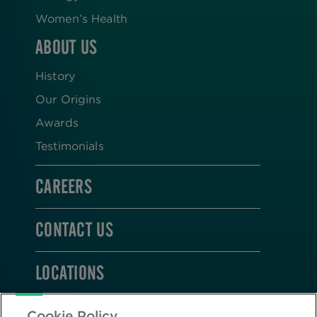
Women’s Health
ABOUT US
History
Our Origins
Awards
Testimonials
CAREERS
CONTACT US
LOCATIONS
STAY CONNECTED
Cookie Policy